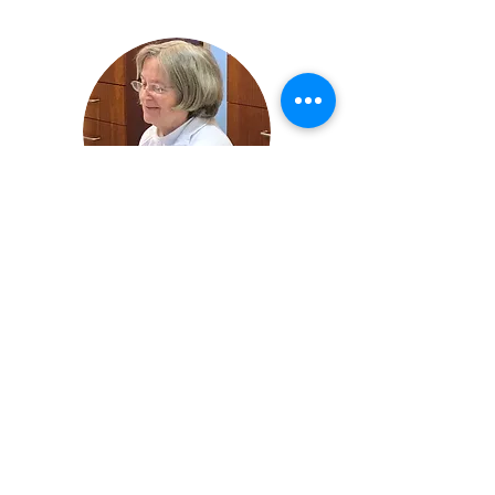
Brigitte Tönnies
Medizinische Fachangestellte,
Sekretärin